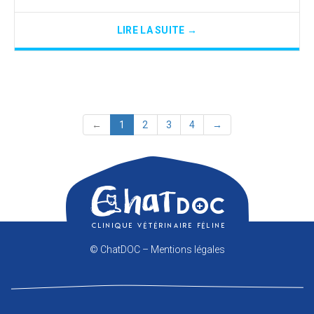
LIRE LA SUITE →
←
1
2
3
4
→
© ChatDOC –
Mentions légales