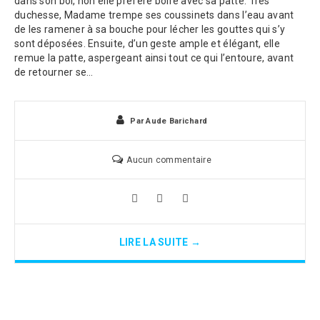
dans son bol, non elle préfère boire avec sa patte. Très
duchesse, Madame trempe ses coussinets dans l’eau avant
de les ramener à sa bouche pour lécher les gouttes qui s’y
sont déposées. Ensuite, d’un geste ample et élégant, elle
remue la patte, aspergeant ainsi tout ce qui l’entoure, avant
de retourner se…
Par
Aude Barichard
Aucun commentaire
LIRE LA SUITE →