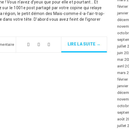
! Vous n’avez d’yeux que pour elle et pourtant… Et
février
z sur le 1001e post partagé par votre copine qui relaye
janvie
a région, le petit démon des Mais-comme-il-a-l’air-trop-
ce dans votre tête. D’abord vous avez feint de l’ignorer
décem
novem
octobr
septe
LIRE LA SUITE →
mentaire
juillet
juin 2
mai 20
avril 2
mars 
février
janvie
décem
novem
octobr
septe
août 2
juillet