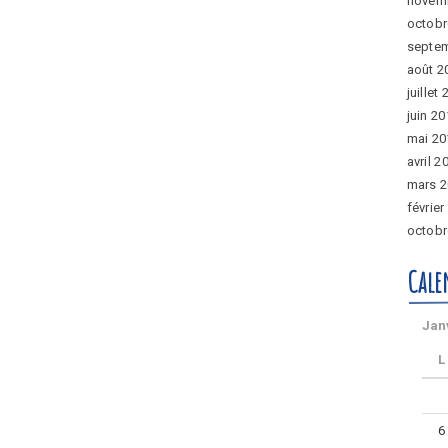
novem
octobr
septe
août 2
juillet
juin 2
mai 20
avril 2
mars 
février
octobr
Cale
Jan
L
6