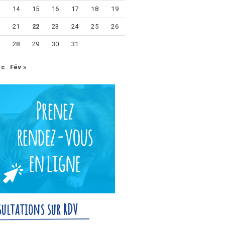
3
14
15
16
17
18
19
0
21
22
23
24
25
26
7
28
29
30
31
éc
Fév »
ultations sur RDV