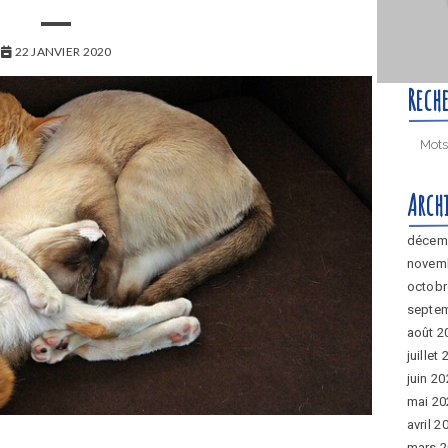
22 JANVIER 2020
Rech
Arch
décem
novem
octobr
septe
août 2
juillet
juin 2
mai 20
avril 2
mars 