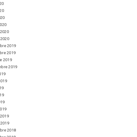
020
20
020
2020
 2020
r 2020
bre 2019
bre 2019
e 2019
mbre 2019
019
 2019
019
19
019
2019
 2019
r 2019
bre 2018