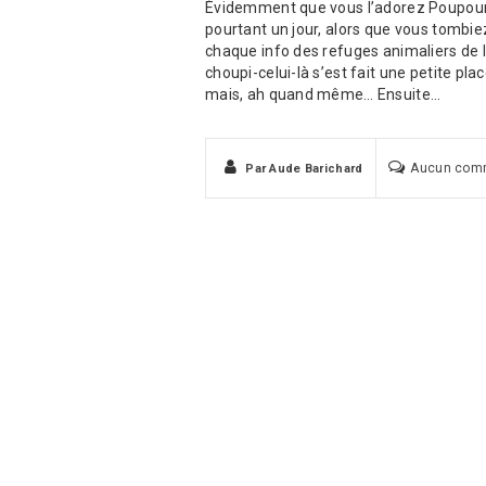
Évidemment que vous l’adorez Poupoune 
pourtant un jour, alors que vous tombie
chaque info des refuges animaliers de l
choupi-celui-là s’est fait une petite pla
mais, ah quand même… Ensuite…
Aucun com
Par
Aude Barichard