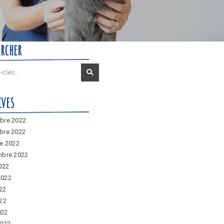
ercher
ives
bre 2022
bre 2022
e 2022
mbre 2022
022
 2022
022
22
022
2022