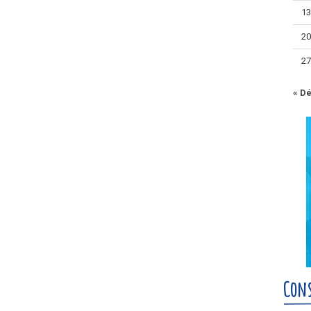
1
2
2
« D
Cons