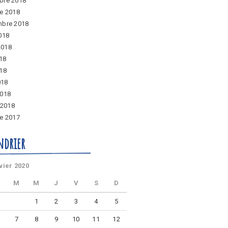
bre 2018
e 2018
mbre 2018
018
 2018
018
18
018
2018
 2018
e 2017
ndrier
vier 2020
M
M
J
V
S
D
1
2
3
4
5
7
8
9
10
11
12