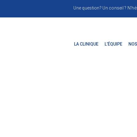
Une question? Un conseil ? N’hé
LA CLINIQUE
L’ÉQUIPE
NOS