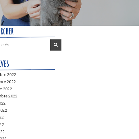
ercher
ives
bre 2022
bre 2022
e 2022
mbre 2022
022
 2022
022
22
022
2022