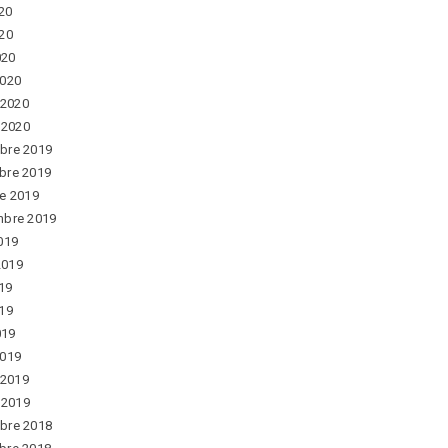
020
20
020
2020
 2020
r 2020
bre 2019
bre 2019
e 2019
mbre 2019
019
 2019
019
19
019
2019
 2019
r 2019
bre 2018