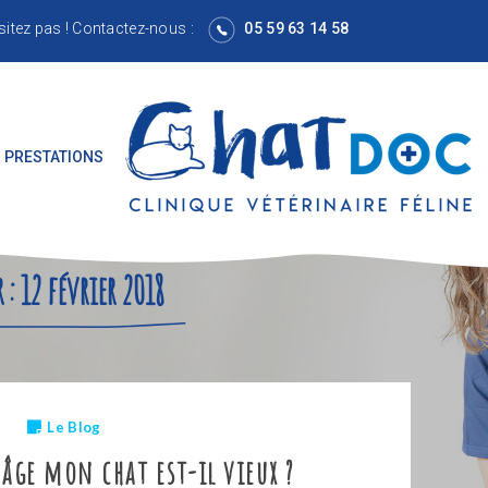
sitez pas !
Contactez-nous
:
05 59 63 14 58
 PRESTATIONS
 :
12 février 2018
Le Blog
 âge mon chat est-il vieux ?