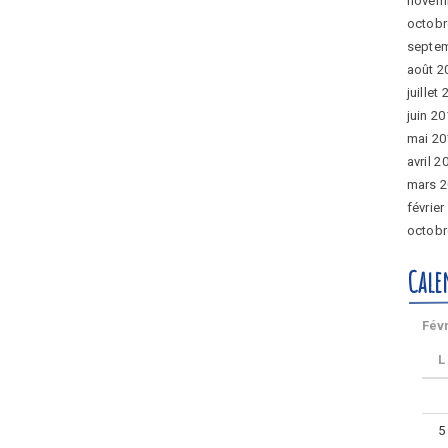
novem
octobr
septe
août 2
juillet
juin 2
mai 20
avril 2
mars 
février
octobr
Cale
Fév
L
5