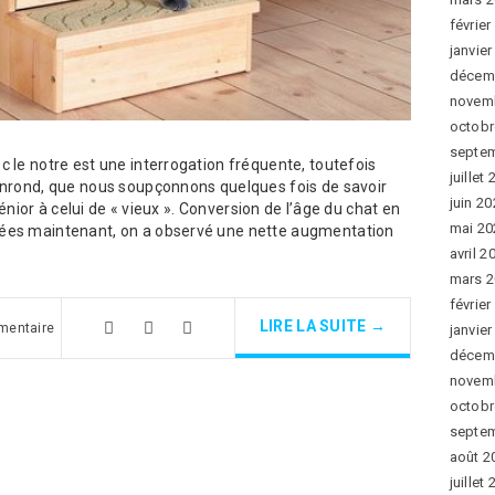
février
janvie
décem
novem
octobr
septe
 le notre est une interrogation fréquente, toutefois
juillet
enrond, que nous soupçonnons quelques fois de savoir
juin 2
sénior à celui de « vieux ». Conversion de l’âge du chat en
mai 20
ées maintenant, on a observé une nette augmentation
avril 2
mars 
février
LIRE LA SUITE →
mentaire
janvie
décem
novem
octobr
septe
août 2
juillet