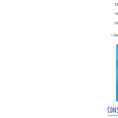
1
1
2
« Oc
Cons