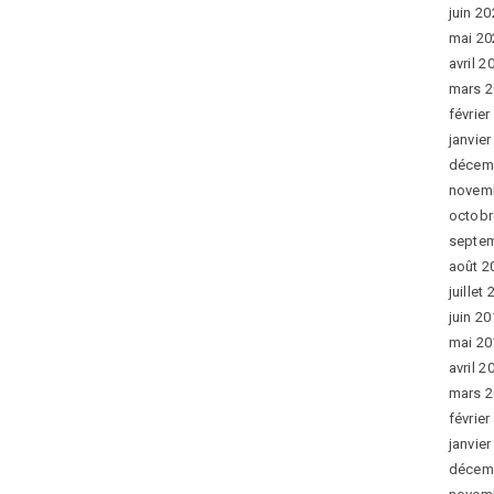
juin 2
mai 20
avril 2
mars 
février
janvie
décem
novem
octobr
septe
août 2
juillet
juin 2
mai 20
avril 2
mars 
février
janvie
décem