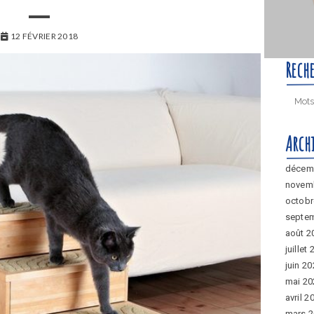
12 FÉVRIER 2018
Rech
Arch
décem
novem
octobr
septe
août 2
juillet
juin 2
mai 20
avril 2
mars 