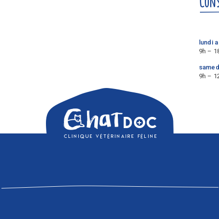
Cons
lundi 
9h – 1
samed
9h – 1