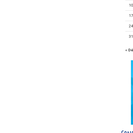
1
1
2
3
« D