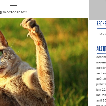
20 OCTOBRE 2021
Rech
Arch
décem
novem
octobr
septe
août 2
juillet
juin 2
mai 20
avril 2
mars 