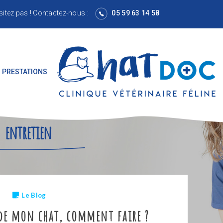
sitez pas !
Contactez-nous
:
05 59 63 14 58
 PRESTATIONS
entretien
Le Blog
 de mon chat, comment faire ?