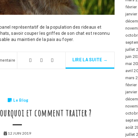
février
janvie
décem
nel représentatif de la population des rideaux et
novem
ats, savoir couper les griffes de son chat est reconnu
octobr
able au maintien de la paix au foyer.
septe
juillet
juin 2
LIRE LA SUITE →
mentaire
mai 20
avril 2
mars 
février
janvie
décem
Le Blog
novem
 pourquoi et comment traiter ?
octobr
septe
août 2
12 JUIN 2019
juillet