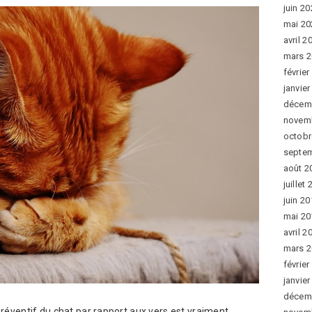
juin 2
mai 20
avril 2
mars 
février
janvie
décem
novem
octobr
septe
août 2
juillet
juin 2
mai 20
avril 2
mars 
février
janvie
décem
préventif du chat par rapport aux vers est vraiment