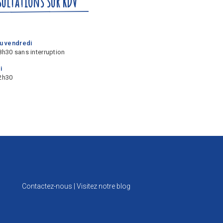
ultations sur RDV
au vendredi
8h30 sans interruption
i
2h30
Contactez-nous
|
Visitez notre blog