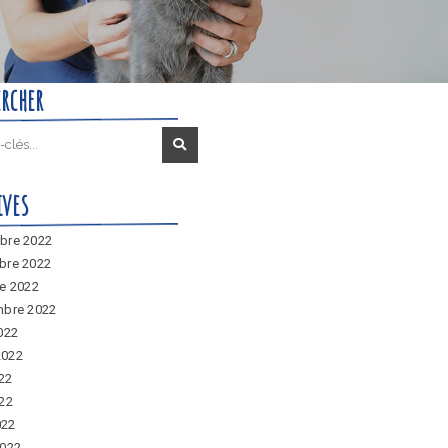
ercher
ives
bre 2022
bre 2022
e 2022
mbre 2022
022
 2022
022
22
022
2022