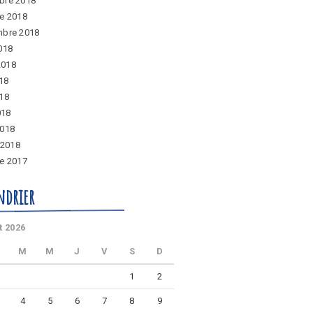
bre 2018
e 2018
mbre 2018
018
 2018
018
18
018
2018
 2018
e 2017
ndrier
t 2026
M
M
J
V
S
D
1
2
4
5
6
7
8
9