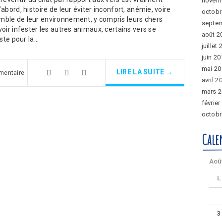
novem
abord, histoire de leur éviter inconfort, anémie, voire
octobr
mble de leur environnement, y compris leurs chers
septe
oir infester les autres animaux, certains vers se
août 2
uste pour la…
juillet
juin 2
mai 20
LIRE LA SUITE →
mentaire
avril 2
mars 
février
octobr
Cale
Aoû
L
3