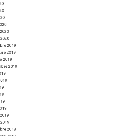
020
20
020
2020
 2020
r 2020
bre 2019
bre 2019
e 2019
mbre 2019
019
 2019
019
19
019
2019
 2019
r 2019
bre 2018